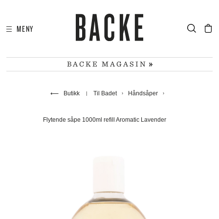
MENY
I
HA
BACKE MAGASIN
⟵
Butikk
Til Badet
Håndsåper
Flytende såpe 1000ml refill Aromatic Lavender