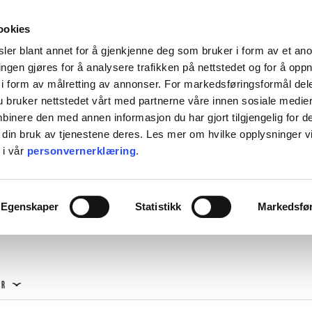
HENT KOSTNADSFRITT I ALLE VÅRE BUTIKKER, ELLER SENDT HJEM FOR 99KR.
ookies
ler blant annet for å gjenkjenne deg som bruker i form av et an
ngen gjøres for å analysere trafikken på nettstedet og for å opp
i form av målretting av annonser. For markedsføringsformål dele
 bruker nettstedet vårt med partnerne våre innen sosiale medie
L BORDET
TIL KJØKKENET
INTERIØR
ACCESSORIES
TILBU
inere den med annen informasjon du har gjort tilgjengelig for d
 din bruk av tjenestene deres. Les mer om hvilke opplysninger v
BACKE MAGASIN
 i vår
personvernerklæring
.
ASER
M-R
DRIKKEGLASS
LEVERING
MARIMEKKO
Egenskaper
Statistikk
Markedsfø
NST
MATEUS
SEI
NEDRE FOSS
RM LIVING
NORTHERN
GGJO
NOVOFORM
GRYTER & PANNER
DUFTLYS
IZIPIZI
SERVISER
ISK FORLAG
OLSSON & JENSEN
ER
NKY OUMA
P.F. CANDLE
VINGLASS