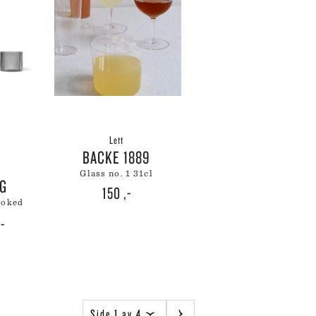
Lett
BACKE 1889
glass no. 1 31cl
NG
150
,-
smoked
innelig
Nåværende
,-
pris
er:
-.
233 ,-.
Side 1 av 4