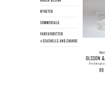
NORSK DESIGN
LE
LE
NYHETER
LI
LI
SOMMERSALG
LI
LY
VÅRFAVORITTER
@SEASHELLS.AND.CHANDELIERS
Odet
OLSSON 
drikkegl
99