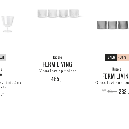
LGT
Ripple
SALG
-50 %
FERM LIVING
ve
Ripple
glass lavt 4pk clear
AY
FERM LIVI
465
,-
glass lavt 4pk 
 klar
Oppr
233
465
,-
9
,-
pris
var:
465 ,