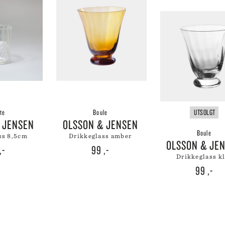
 CREUSET
HMANN GLASS
ND DNA
NGE PARTICULIER
ZE MOUTON COLLECTION
NGBY PORCELÆN
te
Boule
UTSOLGT
& JENSEN
OLSSON & JENSEN
Boule
ass 8,5cm
drikkeglass amber
OLSSON & JE
,-
99
,-
drikkeglass k
99
,-