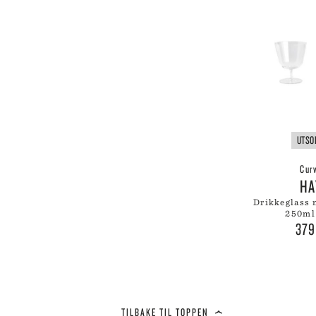
UTSO
Cur
H
drikkeglass m/stett 2pk
250ml
37
TILBAKE TIL TOPPEN