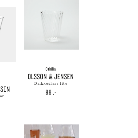
WÜSTHOF
YAXELL
ZALTO
ZASSENHAUS
ZONE DENMARK
Othilia
OLSSON & JENSEN
drikkeglass lite
NSEN
99
,-
lar