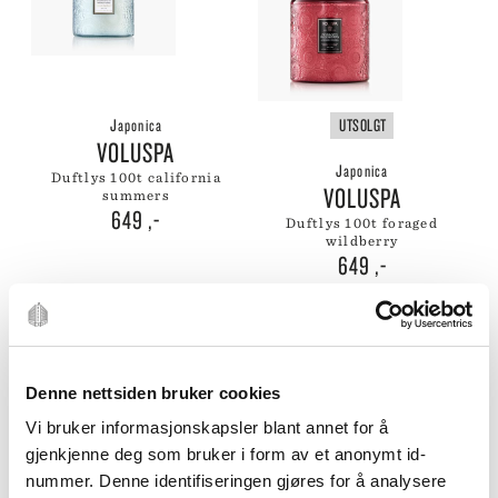
Japonica
UTSOLGT
VOLUSPA
Japonica
duftlys 100t california
VOLUSPA
summers
649
,-
duftlys 100t foraged
wildberry
649
,-
Denne nettsiden bruker cookies
Vi bruker informasjonskapsler blant annet for å
gjenkjenne deg som bruker i form av et anonymt id-
UTSOLGT
UTSOLGT
nummer. Denne identifiseringen gjøres for å analysere