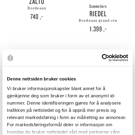
ZALTO
Sommeliers
bordeaux
RIEDEL
740
,-
bordeuax grand cru
1.399
,-
Denne nettsiden bruker cookies
Vi bruker informasjonskapsler blant annet for å
gjenkjenne deg som bruker i form av et anonymt id-
Cabernet
UTSOLGT
nummer. Denne identifiseringen gjøres for å analysere
HOLMEGAARD
trafikken på nettstedet og for å oppnå mer presis og
Sommeliers
bourgogne 69cl
RIEDEL
relevant markedsføring i form av målretting av annonser.
179
,-
For markedsføringsformål deler vi informasjon om
burgund grand cru
1.499
,-
hvordan du bruker nettstedet vårt med partnerne våre