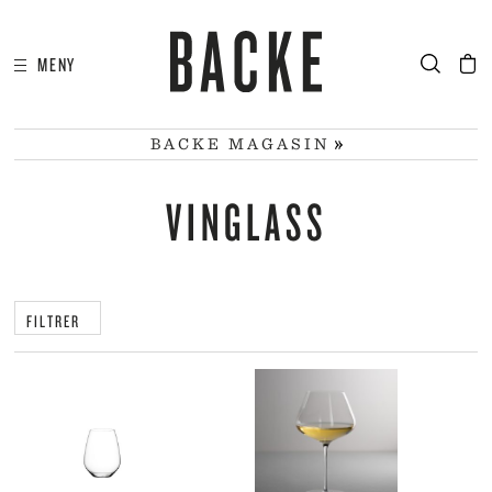
MENY
I
HA
BACKE MAGASIN
VINGLASS
FILTRER