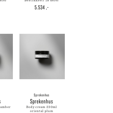
deler
bestikksett 18 deler
WÜSTHOF
5.534
,-
YAXELL
ZALTO
ZASSENHAUS
ZONE DENMARK
Sprekenhus
s
Sprekenhus
body cream 230ml
oriental plum