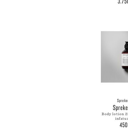
3.7
Spreke
Sprek
body lotion 236ml amber
infatu
45