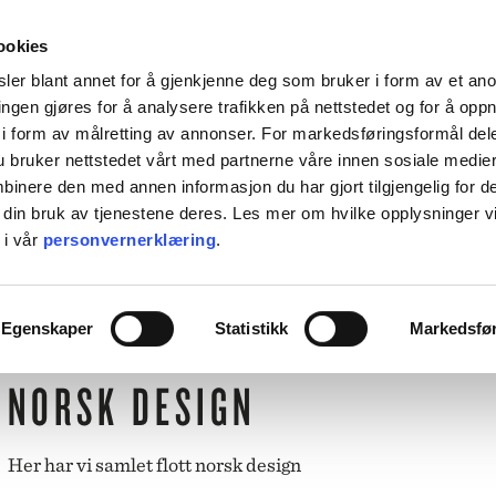
HENT KOSTNADSFRITT I ALLE VÅRE BUTIKKER, ELLER SENDT HJEM FOR 99KR.
ookies
ler blant annet for å gjenkjenne deg som bruker i form av et an
ngen gjøres for å analysere trafikken på nettstedet og for å opp
i form av målretting av annonser. For markedsføringsformål dele
 bruker nettstedet vårt med partnerne våre innen sosiale medie
L BORDET
TIL KJØKKENET
INTERIØR
ACCESSORIES
TILBU
inere den med annen informasjon du har gjort tilgjengelig for d
 din bruk av tjenestene deres. Les mer om hvilke opplysninger v
BACKE MAGASIN
 i vår
personvernerklæring
.
ASER
M-R
LEVERING
MARIMEKKO
Egenskaper
Statistikk
Markedsfø
NST
MATEUS
SEI
NEDRE FOSS
NORSK DESIGN
RM LIVING
NORTHERN
GGJO
NOVOFORM
GRYTER & PANNER
DUFTLYS
IZIPIZI
SERVISER
ISK FORLAG
OLSSON & JENSEN
Her har vi samlet flott norsk design
NKY OUMA
P.F. CANDLE
VINGLASS