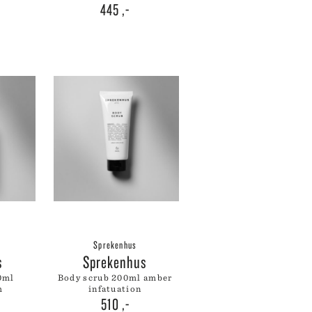
445
,-
Sprekenhus
s
Sprekenhus
body scrub 200ml amber
m
infatuation
510
,-