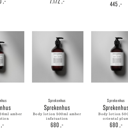
50
,-
7.172
,-
445
,-
nhus
Sprekenhus
Sprekenhus
enhus
Sprekenhus
Sprekenhu
body lotion 500ml amber
body lotion 500ml
ation
infatuation
oriental plu
0
,-
680
,-
680
,-