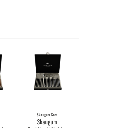
SKULTUNA
BAR & VINUTSTYR
BESTIKK
SOLBERG SPINDERI
SPEGELS
SPODE
ET
SPREKENHUS
SPRING COPENHAGEN
STAUB
STELTON
STILLEBEN
STOFF NAGEL
SVERRE SÆTRE
SWAROVSKI
SWELL
TEKLA
VERDEN
VINDING
VOLUSPA
Skaugum Sort
WATERFORD
Skaugum
WEDGWOOD