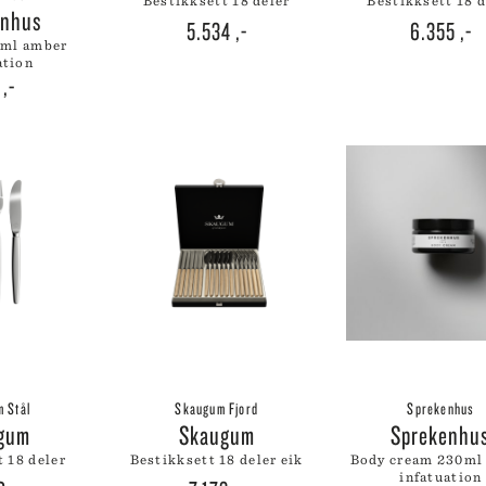
bestikksett 18 deler
bestikksett 18 
 CREUSET
enhus
5.534
,-
6.355
,-
HMANN GLASS
ation
ND DNA
0
,-
NGE PARTICULIER
ZE MOUTON COLLECTION
NGBY PORCELÆN
 Stål
Skaugum Fjord
Sprekenhus
ugum
Skaugum
Sprekenhu
t 18 deler
bestikksett 18 deler eik
body cream 230ml amber
infatuation