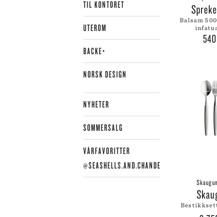
TIL KONTORET
LE
Sprek
LE
balsam 500ml amber
UTEROM
infatu
LI
54
LI
BACKE+
LI
LY
NORSK DESIGN
NYHETER
SOMMERSALG
VÅRFAVORITTER
@SEASHELLS.AND.CHANDELIERS
Skaugum
Ska
bestikkset