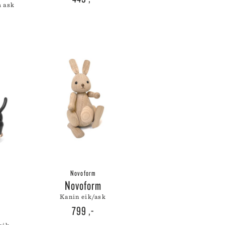
m ask
WÜSTHOF
YAXELL
ZALTO
ZASSENHAUS
ZONE DENMARK
Novoform
Novoform
kanin eik/ask
799
,-