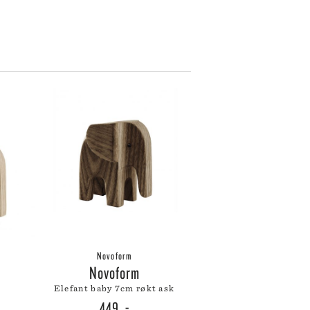
SKULTUNA
BAR & VINUTSTYR
BESTIKK
SOLBERG SPINDERI
SPEGELS
SPODE
ET
SPREKENHUS
SPRING COPENHAGEN
STAUB
STELTON
STILLEBEN
STOFF NAGEL
SVERRE SÆTRE
SWAROVSKI
SWELL
TEKLA
VERDEN
VINDING
Novoform
VOLUSPA
Novoform
WATERFORD
elefant baby 7cm røkt ask
WEDGWOOD
449
,-