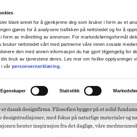
HENT KOSTNADSFRITT I ALLE VÅRE BUTIKKER, ELLER SENDT HJEM FOR 99KR.
ookies
ler blant annet for å gjenkjenne deg som bruker i form av et an
ngen gjøres for å analysere trafikken på nettstedet og for å opp
i form av målretting av annonser. For markedsføringsformål dele
 bruker nettstedet vårt med partnerne våre innen sosiale medie
L BORDET
TIL KJØKKENET
INTERIØR
ACCESSORIES
TILBU
inere den med annen informasjon du har gjort tilgjengelig for d
 din bruk av tjenestene deres. Les mer om hvilke opplysninger v
BACKE MAGASIN
 i vår
personvernerklæring
.
ASER
M-R
NOVOFORM
LEVERING
MARIMEKKO
Egenskaper
Statistikk
Markedsfø
NST
MATEUS
SEI
NEDRE FOSS
et dansk designfirma. Filosofien bygger på et solid fundam
RM LIVING
NORTHERN
GGJO
NOVOFORM
GRYTER & PANNER
 designtradisjoner, med fokus på naturlige materialer og nat
DUFTLYS
IZIPIZI
SERVISER
ISK FORLAG
OLSSON & JENSEN
sjonen henter inspirasjon fra det daglige, våre medmenneske
NKY OUMA
P.F. CANDLE
VINGLASS