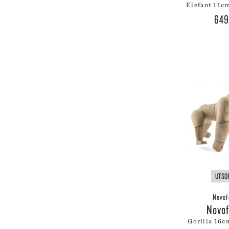
elefant 11c
LE
64
LE
LI
LI
LI
LY
UTSO
Novof
Novo
gorilla 16