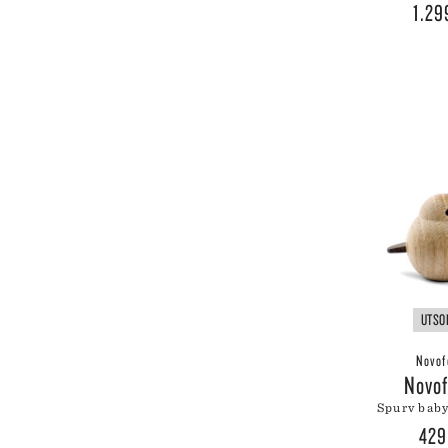
1.2
UTSO
Novof
Novo
spurv bab
42