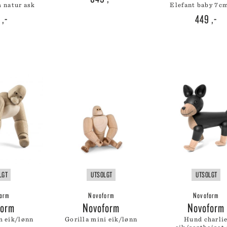
m natur ask
 CREUSET
elefant baby 7c
9
,-
449
,-
HMANN GLASS
ND DNA
NGE PARTICULIER
ZE MOUTON COLLECTION
NGBY PORCELÆN
LGT
UTSOLGT
UTSOLGT
orm
Novoform
Novoform
form
Novoform
Novoform
cm eik/lønn
gorilla mini eik/lønn
hund charlie