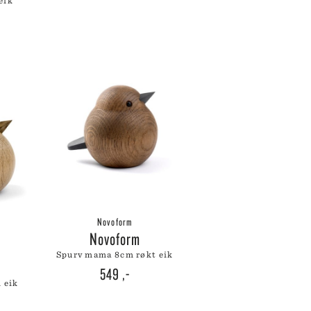
eik
Novoform
Novoform
spurv mama 8cm røkt eik
549
,-
 eik