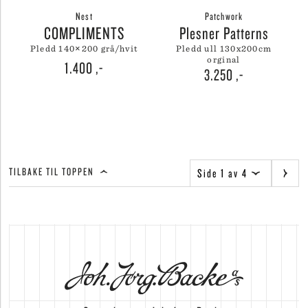
Nest
Patchwork
COMPLIMENTS
Plesner Patterns
pledd 140×200 grå/hvit
pledd ull 130x200cm
orginal
1.400
,-
3.250
,-
TILBAKE TIL TOPPEN
Side 1 av 4