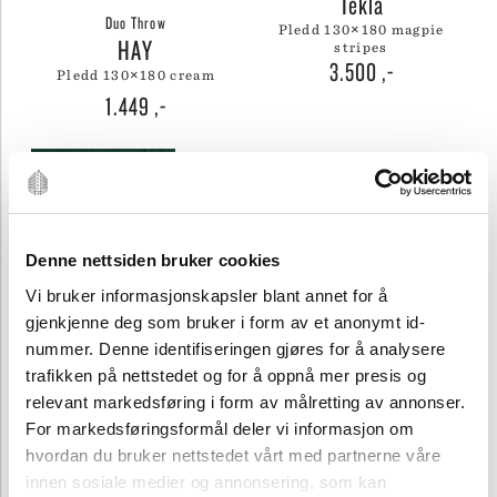
Tekla
Duo Throw
pledd 130×180 magpie
HAY
stripes
3.500
,-
pledd 130×180 cream
1.449
,-
Denne nettsiden bruker cookies
Vi bruker informasjonskapsler blant annet for å
gjenkjenne deg som bruker i form av et anonymt id-
nummer. Denne identifiseringen gjøres for å analysere
Tekla Pledd
UTSOLGT
trafikken på nettstedet og for å oppnå mer presis og
Tekla
relevant markedsføring i form av målretting av annonser.
Duo Throw
pledd 130×180 rugby
HAY
For markedsføringsformål deler vi informasjon om
stripes
3.500
,-
hvordan du bruker nettstedet vårt med partnerne våre
pledd 130×180 sky blue
innen sosiale medier og annonsering, som kan
1.449
,-