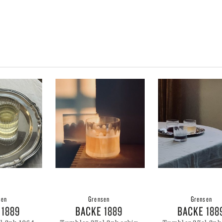
ORG JENSEN
PARAVICINI
SWELL
KNIVSERIER
ORG JENSEN DAMASK
PÄRLANS KONFEKTYR
EN
PEUGEOT
OBAL
PICK A POPPY
SWELL
TIL BAD
IDELLI
PLESNER PATTERNS
Y
PORTMEIRION
LYSESTAKER
IN STUDIO
PULLMAN PUBLISHING
IT
PULLTEX
NRY DEAN
RIEDEL
YMAT
RIFLE PAPER CO.
LMEGAARD
ROGER ORFEVRE
MDAKIN
RÖRSTRAND
TTALA
ROSENTHAL
PIZI
RÖSLE
RS CÉRAMISTES
ROYAL COPENHAGEN
STA BODA
A BRUKET
sen
Grensen
Grensen
KRIDS BY BÜLOW
 1889
BACKE 1889
BACKE 188
NGKILDE OG SØN