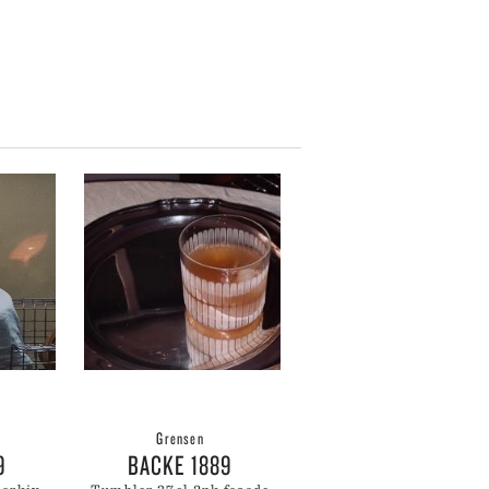
SKULTUNA
BAR & VINUTSTYR
BESTIKK
SOLBERG SPINDERI
SPEGELS
SPODE
ET
SPREKENHUS
SPRING COPENHAGEN
STAUB
STELTON
STILLEBEN
STOFF NAGEL
SVERRE SÆTRE
SWAROVSKI
SWELL
TEKLA
VERDEN
VINDING
VOLUSPA
Grensen
WATERFORD
9
BACKE 1889
WEDGWOOD