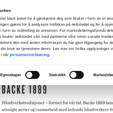
HENT KOSTNADSFRITT I ALLE VÅRE BUTIKKER, ELLER SENDT HJEM FOR 99KR.
ookies
ler blant annet for å gjenkjenne deg som bruker i form av et an
ngen gjøres for å analysere trafikken på nettstedet og for å opp
i form av målretting av annonser. For markedsføringsformål dele
 bruker nettstedet vårt med partnerne våre innen sosiale medie
L BORDET
TIL KJØKKENET
INTERIØR
ACCESSORIES
TILBU
inere den med annen informasjon du har gjort tilgjengelig for d
 din bruk av tjenestene deres. Les mer om hvilke opplysninger v
BACKE MAGASIN
 i vår
personvernerklæring
.
ASER
M-R
LEVERING
MARIMEKKO
Egenskaper
Statistikk
Markedsfø
NST
MATEUS
SEI
NEDRE FOSS
BACKE 1889
RM LIVING
NORTHERN
GGJO
NOVOFORM
GRYTER & PANNER
DUFTLYS
IZIPIZI
SERVISER
ISK FORLAG
OLSSON & JENSEN
Håndverkstradisjoner – formet for vår tid. Backe 1889 lans
NKY OUMA
P.F. CANDLE
utvalgte serier og i samarbeid med ledende håndverkere fr
VINGLASS