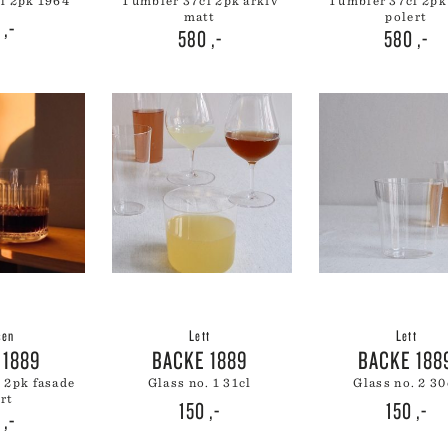
cl 2pk 1964
tumbler 37cl 2pk arkiv
tumbler 37cl 2pk arkiv
 CREUSET
matt
polert
0
,-
580
,-
580
,-
HMANN GLASS
ND DNA
NGE PARTICULIER
ZE MOUTON COLLECTION
NGBY PORCELÆN
sen
Lett
Lett
 1889
BACKE 1889
BACKE 188
glass no. 1 31cl
glass no. 2 30
rt
150
,-
150
,-
0
,-