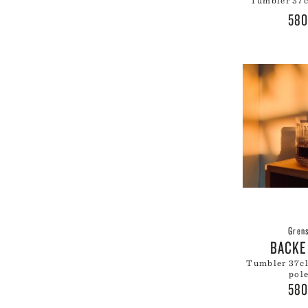
tumbler 37
LE
58
LE
LI
LI
LI
LY
Gren
BACKE
tumbler 37cl 2pk fasade
pole
58