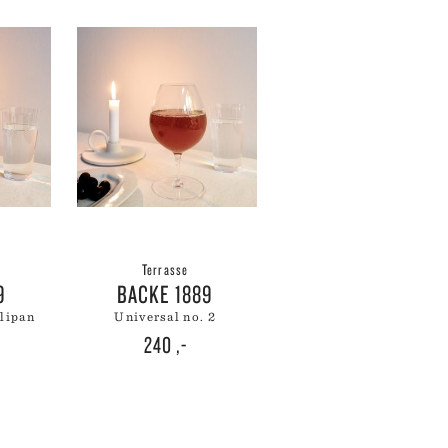
Terrasse
9
BACKE 1889
ulipan
universal no. 2
240
,-