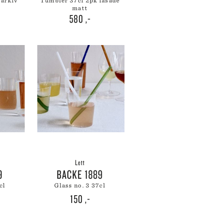
tumbler 37cl 2pk fasade
WÜSTHOF
matt
580
,-
YAXELL
ZALTO
ZASSENHAUS
ZONE DENMARK
Lett
9
BACKE 1889
cl
glass no. 3 37cl
150
,-