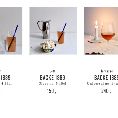
t
Lett
Terrasse
 1889
BACKE 1889
BACKE 188
. 4 33cl
glass no. 5 45cl
universal no. 1 t
0
,-
150
,-
240
,-