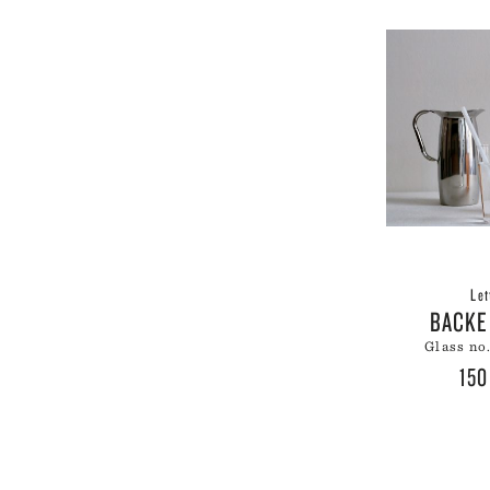
Let
BACKE
glass no
15