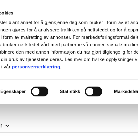
HENT KOSTNADSFRITT I ALLE VÅRE BUTIKKER, ELLER SENDT HJEM FOR 99KR.
ookies
ler blant annet for å gjenkjenne deg som bruker i form av et an
ngen gjøres for å analysere trafikken på nettstedet og for å opp
i form av målretting av annonser. For markedsføringsformål dele
 bruker nettstedet vårt med partnerne våre innen sosiale medie
L BORDET
TIL KJØKKENET
INTERIØR
ACCESSORIES
TILBU
inere den med annen informasjon du har gjort tilgjengelig for d
 din bruk av tjenestene deres. Les mer om hvilke opplysninger v
BACKE MAGASIN
 i vår
personvernerklæring
.
ASER
M-R
KJØKKENAPPARATER
LEVERING
MARIMEKKO
Egenskaper
Statistikk
Markedsfø
NST
MATEUS
SEI
NEDRE FOSS
RM LIVING
NORTHERN
GGJO
NOVOFORM
GRYTER & PANNER
DUFTLYS
IZIPIZI
SERVISER
ISK FORLAG
OLSSON & JENSEN
ER
NKY OUMA
P.F. CANDLE
VINGLASS