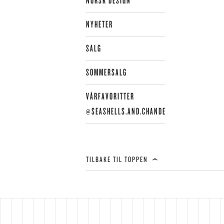
NORSK DESIGN
LE
LE
NYHETER
LI
LI
SALG
LI
LY
SOMMERSALG
VÅRFAVORITTER
@SEASHELLS.AND.CHANDELIERS
TILBAKE TIL TOPPEN