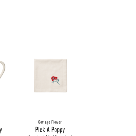
SKULTUNA
BAR & VINUTSTYR
BESTIKK
SOLBERG SPINDERI
SPEGELS
SPODE
ET
SPREKENHUS
SPRING COPENHAGEN
STAUB
STELTON
STILLEBEN
STOFF NAGEL
SVERRE SÆTRE
SWAROVSKI
SWELL
TEKLA
VERDEN
VINDING
VOLUSPA
Cottage Flower
WATERFORD
py
Pick A Poppy
WEDGWOOD