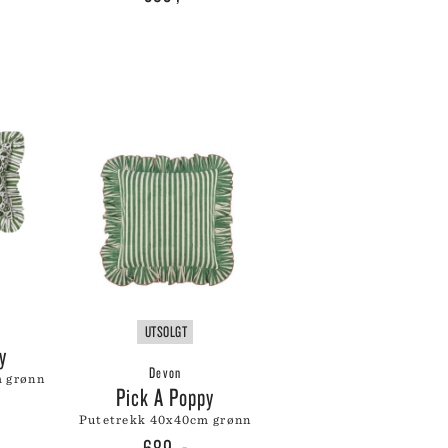
UTSOLGT
py
Devon
m grønn
Pick A Poppy
putetrekk 40x40cm grønn
689
,-