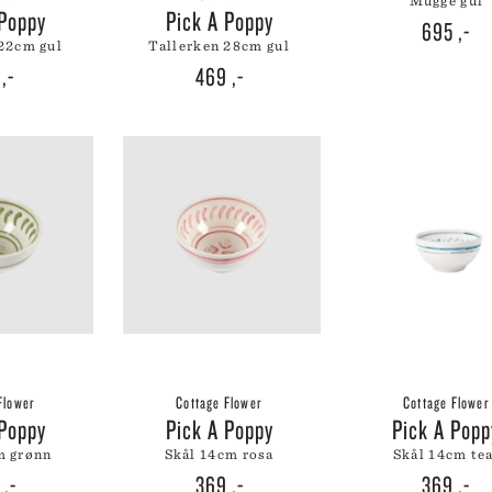
mugge gul
 CREUSET
 Poppy
Pick A Poppy
695
,-
HMANN GLASS
 22cm gul
tallerken 28cm gul
ND DNA
9
,-
469
,-
NGE PARTICULIER
ZE MOUTON COLLECTION
NGBY PORCELÆN
Flower
Cottage Flower
Cottage Flower
 Poppy
Pick A Poppy
Pick A Pop
cm grønn
skål 14cm rosa
skål 14cm te
9
,-
369
,-
369
,-