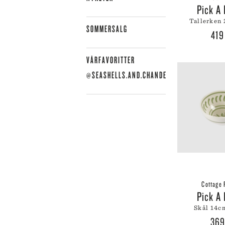
LE
Pick A
LE
tallerken
SOMMERSALG
LI
41
LI
LI
VÅRFAVORITTER
LY
@SEASHELLS.AND.CHANDELIERS
Cottage 
Pick A
skål 14
36