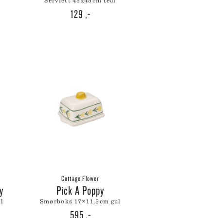
serviett 45x45cm teal
WÜSTHOF
129
,-
YAXELL
ZALTO
ZASSENHAUS
ZONE DENMARK
Cottage Flower
py
Pick A Poppy
al
smørboks 17×11,5cm gul
595
,-