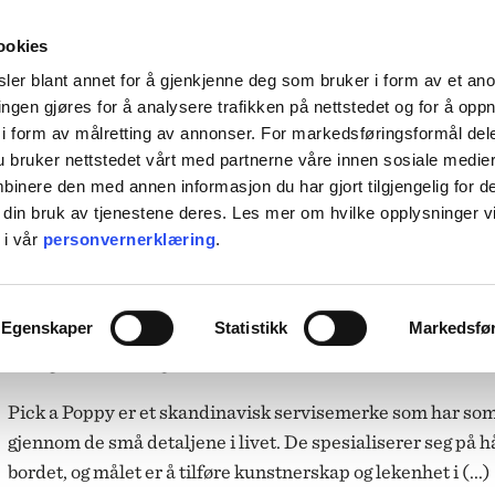
HENT KOSTNADSFRITT I ALLE VÅRE BUTIKKER, ELLER SENDT HJEM FOR 99KR.
ookies
ler blant annet for å gjenkjenne deg som bruker i form av et an
ngen gjøres for å analysere trafikken på nettstedet og for å opp
i form av målretting av annonser. For markedsføringsformål dele
 bruker nettstedet vårt med partnerne våre innen sosiale medie
L BORDET
TIL KJØKKENET
INTERIØR
ACCESSORIES
TILBU
inere den med annen informasjon du har gjort tilgjengelig for d
 din bruk av tjenestene deres. Les mer om hvilke opplysninger v
BACKE MAGASIN
 i vår
personvernerklæring
.
ASER
M-R
LEVERING
MARIMEKKO
Egenskaper
Statistikk
Markedsfø
PICK A POPPY
NST
MATEUS
SEI
NEDRE FOSS
RM LIVING
NORTHERN
Pick a Poppy er et skandinavisk servisemerke som har som
GGJO
NOVOFORM
GRYTER & PANNER
DUFTLYS
IZIPIZI
SERVISER
gjennom de små detaljene i livet. De spesialiserer seg på h
ISK FORLAG
OLSSON & JENSEN
bordet, og målet er å tilføre kunstnerskap og lekenhet i (...)
NKY OUMA
P.F. CANDLE
VINGLASS