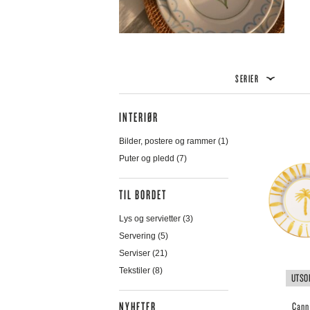
BACKE SPRING
GE
KNIVSERIER
VASER
BARK BAZAR
GE
LYS OG
BERGS POTTER
GI
SERVIETTER
BJØRN WIINBLAD
GL
MATBOKSER
BLENHEIM FORGE
GR
RENHOLD
SERIER
BORDALLO PINHEIRO
HA
SPISELIG
BURLEIGH
HE
INTERIØR
BYTIMO
HE
CAPPELEN DAMM
HE
Bilder, postere og rammer
(1)
CASPARI
HE
Puter og pledd
(7)
COMPAGNIE DE PROVENCE
HO
COMPLIMENTS
HU
TIL BORDET
II
IZI
Lys og servietter
(3)
JA
Servering
(5)
KO
Serviser
(21)
L:
Tekstiler
(8)
UTSO
LA
LA
NYHETER
Cann