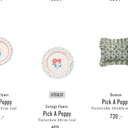
Flower
UTSOLGT
Damson
 Poppy
Pick A Pop
Cottage Flower
 22cm teal
putetrekk 30x40c
Pick A Poppy
9
,-
739
,-
tallerken 28cm teal
469
,-