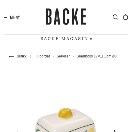
MENY
I
HA
BACKE MAGASIN
⟵
Butikk
Til bordet
Serviser
Smørboks 17×11,5cm gul