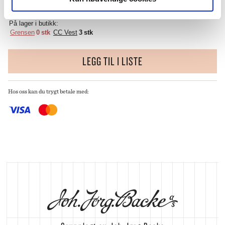
KJØP OG HENT I BUTIKK
På lager i butikk:
Grensen
0 stk
CC Vest
3 stk
LEGG TIL I LISTE
Hos oss kan du trygt betale med: