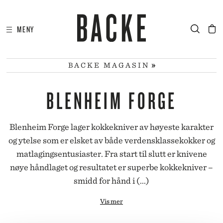
MENY
I
HA
BACKE MAGASIN
BLENHEIM FORGE
Blenheim Forge lager kokkekniver av høyeste karakter
og ytelse som er elsket av både verdensklassekokker og
matlagingsentusiaster. Fra start til slutt er knivene
nøye håndlaget og resultatet er superbe kokkekniver –
smidd for hånd i (...)
Vis mer