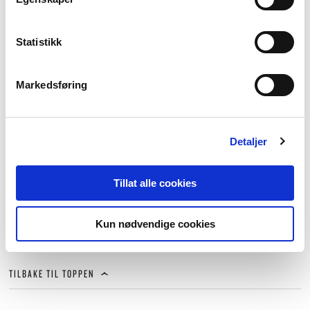
Statistikk
Markedsføring
Stainless Clad Range
UTSOLGT
Blenheim Forge
Detaljer
Stainless Clad Range
kokkekniv 20,5cm
Blenheim Forge
4.400
,-
universalkniv 12,5cm
Tillat alle cookies
2.800
,-
Kun nødvendige cookies
TILBAKE TIL TOPPEN