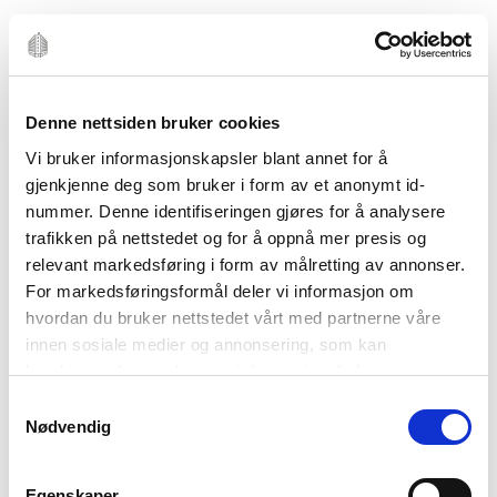
FILTRER
Denne nettsiden bruker cookies
Vi bruker informasjonskapsler blant annet for å
gjenkjenne deg som bruker i form av et anonymt id-
nummer. Denne identifiseringen gjøres for å analysere
trafikken på nettstedet og for å oppnå mer presis og
relevant markedsføring i form av målretting av annonser.
For markedsføringsformål deler vi informasjon om
Stainless Clad Range
UTSOLGT
hvordan du bruker nettstedet vårt med partnerne våre
Blenheim Forge
innen sosiale medier og annonsering, som kan
Stainless Clad Range
grønnsakskniv 16,5cm
Blenheim Forge
kombinere den med annen informasjon du har gjort
4.200
,-
tilgjengelig for dem, eller som de har samlet inn gjennom
kokkekniv 17cm
Samtykkevalg
4.000
,-
din bruk av tjenestene deres. Les mer om hvilke
Nødvendig
opplysninger vi samler og hva vi ber om samtykke til i
vår
personvernerklæring
.
Egenskaper