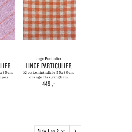
r
Linge Particulier
ULIER
LINGE PARTICULIER
kjøkkenhåndkle 55x80cm
ripes
orange flax gingham
449
,-
Side 1 av 2