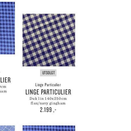
SKULTUNA
BAR & VINUTSTYR
BESTIKK
SOLBERG SPINDERI
SPEGELS
SPODE
ET
SPREKENHUS
SPRING COPENHAGEN
STAUB
STELTON
STILLEBEN
STOFF NAGEL
SVERRE SÆTRE
r
UTSOLGT
ULIER
SWAROVSKI
Linge Particulier
SWELL
LINGE PARTICULIER
gham
TEKLA
duk lin 140x250cm
VERDEN
flax/navy gingham
VINDING
2.199
,-
VOLUSPA
WATERFORD
WEDGWOOD