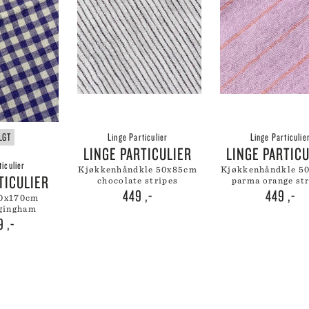
LGT
Linge Particulier
Linge Particulie
LINGE PARTICULIER
LINGE PARTIC
ticulier
kjøkkenhåndkle 50x85cm
kjøkkenhåndkle 50x85cm
RTICULIER
chocolate stripes
parma orange st
449
,-
449
,-
 gingham
99
,-