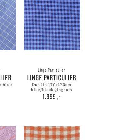
WÜSTHOF
YAXELL
ZALTO
ZASSENHAUS
ZONE DENMARK
r
Linge Particulier
ULIER
LINGE PARTICULIER
duk lin 170x170cm
blue/black gingham
1.999
,-