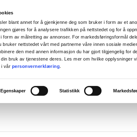
HENT KOSTNADSFRITT I ALLE VÅRE BUTIKKER, ELLER SENDT HJEM FOR 99KR.
ookies
ler blant annet for å gjenkjenne deg som bruker i form av et an
ngen gjøres for å analysere trafikken på nettstedet og for å opp
i form av målretting av annonser. For markedsføringsformål dele
 bruker nettstedet vårt med partnerne våre innen sosiale medie
L BORDET
TIL KJØKKENET
INTERIØR
ACCESSORIES
TILBU
inere den med annen informasjon du har gjort tilgjengelig for d
 din bruk av tjenestene deres. Les mer om hvilke opplysninger v
BACKE MAGASIN
 i vår
personvernerklæring
.
ASER
M-R
LINGE PARTICULIER
LEVERING
MARIMEKKO
Egenskaper
Statistikk
Markedsfø
NST
MATEUS
SEI
NEDRE FOSS
RM LIVING
NORTHERN
GGJO
NOVOFORM
GRYTER & PANNER
DUFTLYS
IZIPIZI
SERVISER
ISK FORLAG
OLSSON & JENSEN
NKY OUMA
P.F. CANDLE
VINGLASS