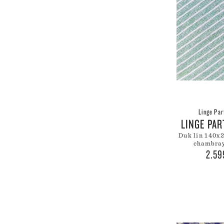
LE
LE
LI
LI
LI
LY
Linge Par
LINGE PA
duk lin 140x250cm green
chambray
2.5