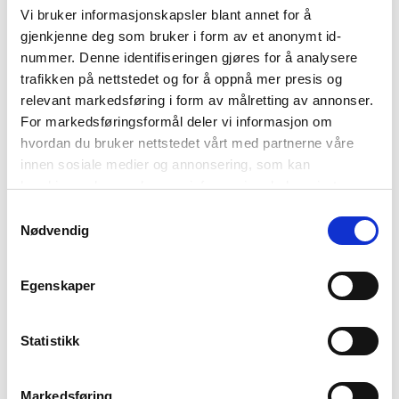
Vi bruker informasjonskapsler blant annet for å
gjenkjenne deg som bruker i form av et anonymt id-
nummer. Denne identifiseringen gjøres for å analysere
Ernst
Ernst
trafikken på nettstedet og for å oppnå mer presis og
ERNST
ERNST
relevant markedsføring i form av målretting av annonser.
vannkanne 38x13x28cm
vannkanne 38x13x28cm
For markedsføringsformål deler vi informasjon om
naturhvit
salvie
519
,-
519
,-
hvordan du bruker nettstedet vårt med partnerne våre
innen sosiale medier og annonsering, som kan
kombinere den med annen informasjon du har gjort
tilgjengelig for dem, eller som de har samlet inn gjennom
Samtykkevalg
din bruk av tjenestene deres. Les mer om hvilke
Nødvendig
opplysninger vi samler og hva vi ber om samtykke til i
vår
personvernerklæring
.
Egenskaper
Statistikk
Ernst
ERNST
vannkanne 45×16,5x39cm
Markedsføring