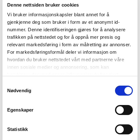
SWAROVSKI
Denne nettsiden bruker cookies
Vi bruker informasjonskapsler blant annet for å
Swarovski x Rosenthal
Lidenskap for materialet og
gjenkjenne deg som bruker i form av et anonymt id-
ekspertisen i å produsere eksklusive design forener
nummer. Denne identifiseringen gjøres for å analysere
Rosenthal og Swarovski og har ført til den enestående
trafikken på nettstedet og for å oppnå mer presis og
relevant markedsføring i form av målretting av annonser.
kolleksjonen Signum.
For markedsføringsformål deler vi informasjon om
hvordan du bruker nettstedet vårt med partnerne våre
innen sosiale medier og annonsering, som kan
FILTRER
kombinere den med annen informasjon du har gjort
tilgjengelig for dem, eller som de har samlet inn gjennom
Samtykkevalg
din bruk av tjenestene deres. Les mer om hvilke
Nødvendig
opplysninger vi samler og hva vi ber om samtykke til i
vår
personvernerklæring
.
Egenskaper
Statistikk
SALG
-50 %
SALG
-50 %