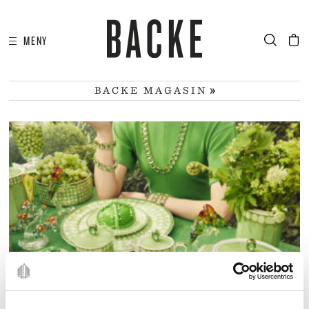
MENY
I
HA
BACKE MAGASIN