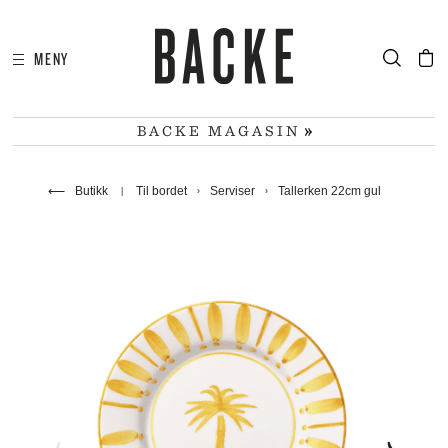
MENY
I
HA
BACKE MAGASIN
⟵
Butikk
Til bordet
Serviser
Tallerken 22cm gul