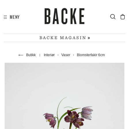
MENY
I
HA
BACKE MAGASIN
⟵
Butikk
Interiør
Vaser
Blomsterfakir 6cm