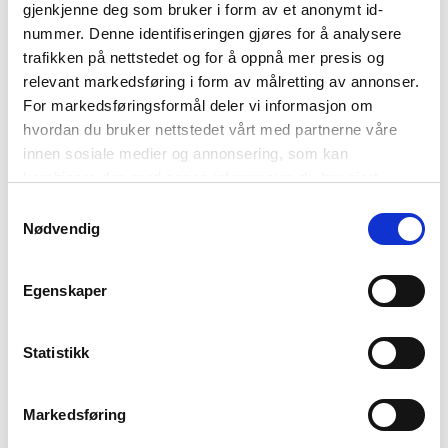
gjenkjenne deg som bruker i form av et anonymt id-
nummer. Denne identifiseringen gjøres for å analysere
trafikken på nettstedet og for å oppnå mer presis og
relevant markedsføring i form av målretting av annonser.
For markedsføringsformål deler vi informasjon om
KENZAN
hvordan du bruker nettstedet vårt med partnerne våre
HEIN STUDIO
innen sosiale medier og annonsering, som kan
kombinere den med annen informasjon du har gjort
tilgjengelig for dem, eller som de har samlet inn gjennom
Blomsterfakir 6cm
Samtykkevalg
din bruk av tjenestene deres. Les mer om hvilke
Nødvendig
Kenzan er et lite japansk verktøy som brukes til
opplysninger vi samler og hva vi ber om samtykke til i
vår
personvernerklæring
.
blomsteroppsatser. Fest blomster eller greiner enkelt
Egenskaper
på piggene. Plasser Kenzan i en liten vase eller bolle og
dekk den med vann.
Statistikk
Materiale/
Stål, messing, gummi
Mål/
6 cm
Markedsføring