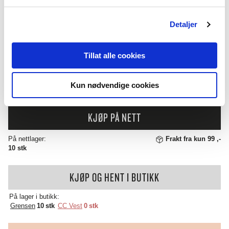
BLOMSTERFA
ANTALL:
−
+
Detaljer
6CM
ANTALL
259
,-
Tillat alle cookies
Kun nødvendige cookies
( INKL. 25% MVA )
KJØP PÅ NETT
På nettlager:
Frakt fra kun 99 ,-
10 stk
KJØP OG HENT I BUTIKK
På lager i butikk:
Grensen
10 stk
CC Vest
0 stk