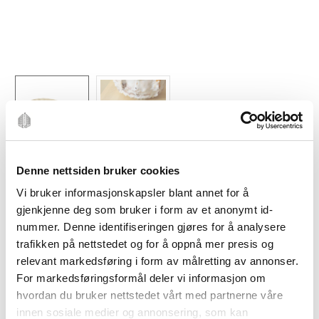
Denne nettsiden bruker cookies
Vi bruker informasjonskapsler blant annet for å
gjenkjenne deg som bruker i form av et anonymt id-
nummer. Denne identifiseringen gjøres for å analysere
ROGER ORFEVRE
trafikken på nettstedet og for å oppnå mer presis og
ROGER ORFEVRE
relevant markedsføring i form av målretting av annonser.
For markedsføringsformål deler vi informasjon om
Brødkurv 25x18cm krem
hvordan du bruker nettstedet vårt med partnerne våre
innen sosiale medier og annonsering, som kan