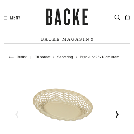
MENY
I
HA
BACKE MAGASIN
⟵
Butikk
Til bordet
Servering
Brødkurv 25x18cm krem