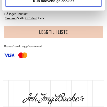
Kun nødvendige cookies
KJØP OG HENT I BUTIKK
På lager i butikk:
Grensen
5 stk
CC Vest
7 stk
LEGG TIL I LISTE
Hos oss kan du trygt betale med: