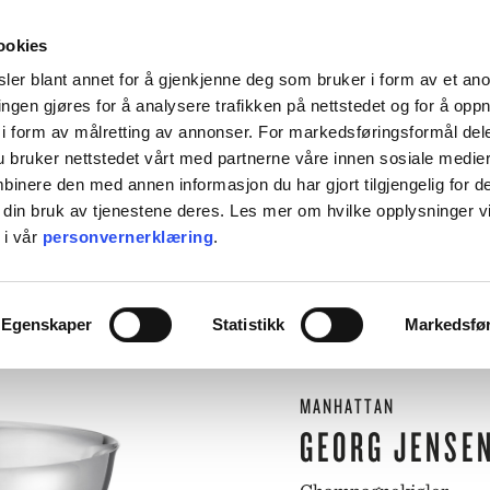
HENT KOSTNADSFRITT I ALLE VÅRE BUTIKKER, ELLER SENDT HJEM FOR 99KR.
ookies
ler blant annet for å gjenkjenne deg som bruker i form av et an
ngen gjøres for å analysere trafikken på nettstedet og for å opp
i form av målretting av annonser. For markedsføringsformål dele
 bruker nettstedet vårt med partnerne våre innen sosiale medie
L BORDET
TIL KJØKKENET
INTERIØR
ACCESSORIES
TILBU
inere den med annen informasjon du har gjort tilgjengelig for d
 din bruk av tjenestene deres. Les mer om hvilke opplysninger v
BACKE MAGASIN
 i vår
personvernerklæring
.
ASER
M-R
⟵
Butikk
Til bordet
Champagneglass og tilbehør
Champagnekjøler
LEVERING
MARIMEKKO
Egenskaper
Statistikk
Markedsfø
NST
MATEUS
SEI
NEDRE FOSS
RM LIVING
NORTHERN
MANHATTAN
GGJO
NOVOFORM
GRYTER & PANNER
DUFTLYS
IZIPIZI
SERVISER
GEORG JENSE
ISK FORLAG
OLSSON & JENSEN
NKY OUMA
P.F. CANDLE
VINGLASS