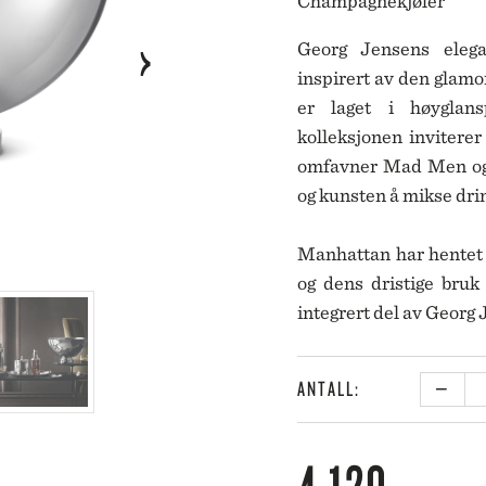
Champagnekjøler
ORG JENSEN
PARAVICINI
SWELL
KNIVSERIER
ORG JENSEN DAMASK
PÄRLANS KONFEKTYR
Georg Jensens elega
EN
PEUGEOT
inspirert av den glam
OBAL
PICK A POPPY
SWELL
TIL BAD
er laget i høyglansp
IDELLI
PLESNER PATTERNS
Y
PORTMEIRION
kolleksjonen inviterer
LYSESTAKER
IN STUDIO
PULLMAN PUBLISHING
omfavner Mad Men og 
IT
PULLTEX
og kunsten å mikse dri
NRY DEAN
RIEDEL
YMAT
RIFLE PAPER CO.
Manhattan har hentet 
LMEGAARD
ROGER ORFEVRE
og dens dristige bruk
MDAKIN
RÖRSTRAND
integrert del av Georg
TTALA
ROSENTHAL
PIZI
RÖSLE
RS CÉRAMISTES
ROYAL COPENHAGEN
ANTALL:
CHA
−
STA BODA
ANTA
A BRUKET
KRIDS BY BÜLOW
NGKILDE OG SØN