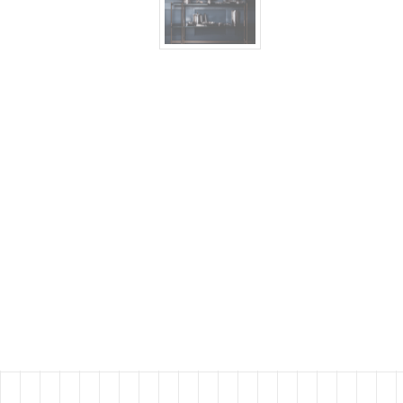
LE
LE
LI
LI
LI
LY