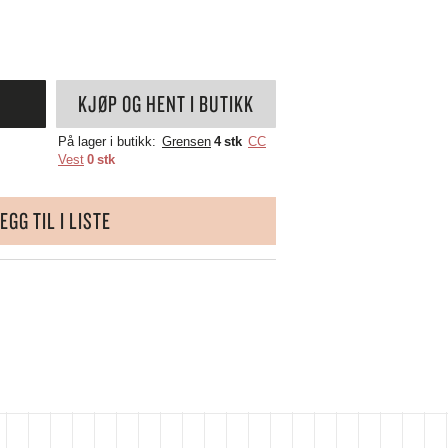
WÜSTHOF
YAXELL
ZALTO
ZASSENHAUS
KJØP OG HENT I BUTIKK
ZONE DENMARK
På lager i butikk:
Grensen
4 stk
CC
Vest
0 stk
EGG TIL I LISTE