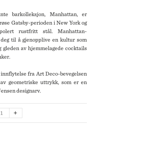
SKULTUNA
BAR & VINUTSTYR
BESTIKK
SOLBERG SPINDERI
nte barkolleksjon, Manhattan, er
SPEGELS
orøse Gatsby-perioden i New York og
SPODE
ET
olert rustfritt stål. Manhattan-
SPREKENHUS
SPRING COPENHAGEN
 deg til å gjenopplive en kultur som
STAUB
gleden av hjemmelagede cocktails
STELTON
nker.
STILLEBEN
STOFF NAGEL
innflytelse fra Art Deco-bevegelsen
SVERRE SÆTRE
 av geometriske uttrykk, som er en
SWAROVSKI
 Jensen designarv.
SWELL
TEKLA
VERDEN
MPAGNEKJØLER
+
VINDING
LL
VOLUSPA
WATERFORD
WEDGWOOD