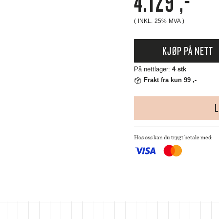
4.129
,-
 CREUSET
HMANN GLASS
( INKL. 25% MVA )
ND DNA
NGE PARTICULIER
KJØP PÅ NETT
ZE MOUTON COLLECTION
NGBY PORCELÆN
På nettlager:
4 stk
Frakt fra kun 99 ,-
L
Hos oss kan du trygt betale med: