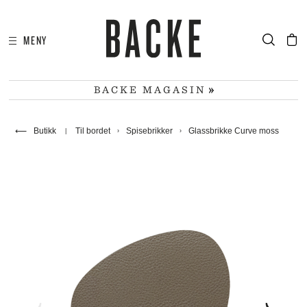
MENY
I
HA
BACKE MAGASIN
⟵
Butikk
Til bordet
Spisebrikker
Glassbrikke Curve moss