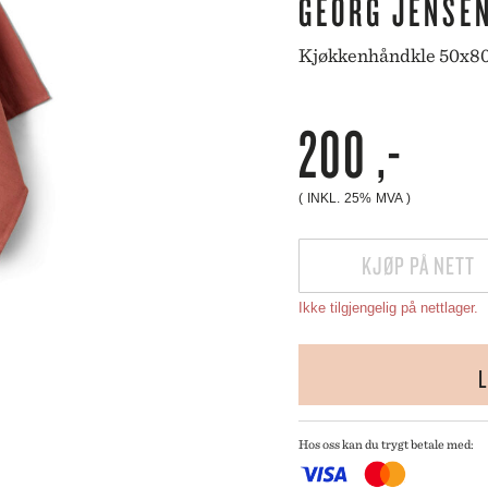
GEORG JENSE
ORG JENSEN
PARAVICINI
SWELL
KNIVSERIER
ORG JENSEN DAMASK
PÄRLANS KONFEKTYR
Kjøkkenhåndkle 50x80
EN
PEUGEOT
OBAL
PICK A POPPY
SWELL
TIL BAD
IDELLI
PLESNER PATTERNS
200
,-
Y
PORTMEIRION
LYSESTAKER
IN STUDIO
PULLMAN PUBLISHING
IT
PULLTEX
( INKL. 25% MVA )
NRY DEAN
RIEDEL
YMAT
RIFLE PAPER CO.
KJØP PÅ NETT
LMEGAARD
ROGER ORFEVRE
MDAKIN
RÖRSTRAND
Ikke tilgjengelig på nettlager.
TTALA
ROSENTHAL
PIZI
RÖSLE
RS CÉRAMISTES
ROYAL COPENHAGEN
L
STA BODA
A BRUKET
Hos oss kan du trygt betale med:
KRIDS BY BÜLOW
NGKILDE OG SØN