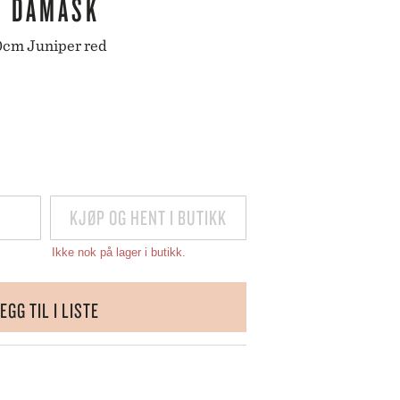
N DAMASK
SKULTUNA
BAR & VINUTSTYR
BESTIKK
SOLBERG SPINDERI
cm Juniper red
SPEGELS
SPODE
ET
SPREKENHUS
SPRING COPENHAGEN
STAUB
STELTON
STILLEBEN
STOFF NAGEL
KJØP OG HENT I BUTIKK
SVERRE SÆTRE
SWAROVSKI
Ikke nok på lager i butikk.
SWELL
TEKLA
VERDEN
EGG TIL I LISTE
VINDING
VOLUSPA
WATERFORD
WEDGWOOD