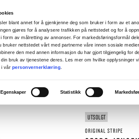
HENT KOSTNADSFRITT I ALLE VÅRE BUTIKKER, ELLER SENDT HJEM FOR 99KR.
ookies
ler blant annet for å gjenkjenne deg som bruker i form av et an
ngen gjøres for å analysere trafikken på nettstedet og for å opp
i form av målretting av annonser. For markedsføringsformål dele
 bruker nettstedet vårt med partnerne våre innen sosiale medie
L BORDET
TIL KJØKKENET
INTERIØR
ACCESSORIES
TILBU
inere den med annen informasjon du har gjort tilgjengelig for d
 din bruk av tjenestene deres. Les mer om hvilke opplysninger v
BACKE MAGASIN
 i vår
personvernerklæring
.
ASER
M-R
⟵
Butikk
Til Kjøkkenet
Tekstiler
Kjøkkenhåndkle 50x80cm Juniper red
LEVERING
MARIMEKKO
Egenskaper
Statistikk
Markedsfø
NST
MATEUS
SEI
NEDRE FOSS
RM LIVING
NORTHERN
UTSOLGT
GGJO
NOVOFORM
GRYTER & PANNER
DUFTLYS
IZIPIZI
SERVISER
ISK FORLAG
OLSSON & JENSEN
ORIGINAL STRIPE
NKY OUMA
P.F. CANDLE
VINGLASS