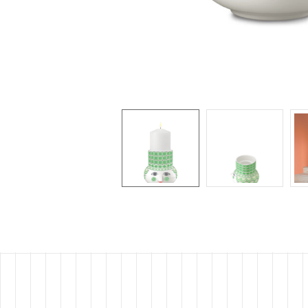
LE
LE
LI
LI
LI
LY