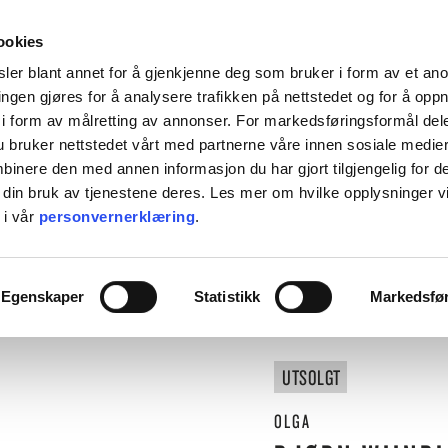
HENT KOSTNADSFRITT I ALLE VÅRE BUTIKKER, ELLER SENDT HJEM FOR 99KR.
ookies
ler blant annet for å gjenkjenne deg som bruker i form av et an
ngen gjøres for å analysere trafikken på nettstedet og for å opp
i form av målretting av annonser. For markedsføringsformål dele
 bruker nettstedet vårt med partnerne våre innen sosiale medie
L BORDET
TIL KJØKKENET
INTERIØR
ACCESSORIES
TILBU
inere den med annen informasjon du har gjort tilgjengelig for d
 din bruk av tjenestene deres. Les mer om hvilke opplysninger v
BACKE MAGASIN
 i vår
personvernerklæring
.
ASER
M-R
⟵
Butikk
Interiør
Lysestaker og lykter
Kubbelysestake 12cm grønn
LEVERING
MARIMEKKO
Egenskaper
Statistikk
Markedsfø
NST
MATEUS
SEI
NEDRE FOSS
RM LIVING
NORTHERN
UTSOLGT
GGJO
NOVOFORM
GRYTER & PANNER
DUFTLYS
IZIPIZI
SERVISER
ISK FORLAG
OLSSON & JENSEN
OLGA
NKY OUMA
P.F. CANDLE
VINGLASS