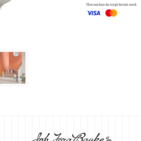
 CREUSET
Hos oss kan du trygt betale med:
HMANN GLASS
ND DNA
NGE PARTICULIER
ZE MOUTON COLLECTION
NGBY PORCELÆN