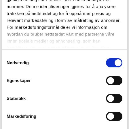
nummer. Denne identifiseringen gjøres for å analysere
trafikken på nettstedet og for å oppnå mer presis og
relevant markedsføring i form av målretting av annonser.
For markedsføringsformål deler vi informasjon om
hvordan du bruker nettstedet vårt med partnerne våre
innen sosiale medier og annonsering, som kan
kombinere den med annen informasjon du har gjort
tilgjengelig for dem, eller som de har samlet inn gjennom
Samtykkevalg
din bruk av tjenestene deres. Les mer om hvilke
Nødvendig
MATCHA
opplysninger vi samler og hva vi ber om samtykke til i
SHIZU
vår
personvernerklæring
.
Egenskaper
Latte glass 60cl
Statistikk
Fine og trendy latte glass som har mange
bruksområder. Kan brukes til iskaffe, matcha og stort
Markedsføring
sett alt av kalde drikker.