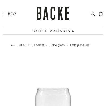
MENY
I
HA
BACKE MAGASIN
⟵
Butikk
Til bordet
Drikkeglass
Latte glass 60cl