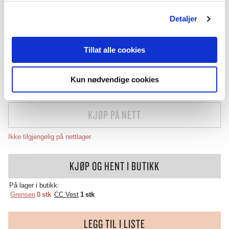
LATTE
ANTALL:
−
+
Detaljer
GLASS
60CL
69
,-
Tillat alle cookies
ANTALL
Kun nødvendige cookies
( INKL. 25% MVA )
KJØP PÅ NETT
Ikke tilgjengelig på nettlager.
KJØP OG HENT I BUTIKK
På lager i butikk:
Grensen
0 stk
CC Vest
1 stk
LEGG TIL I LISTE