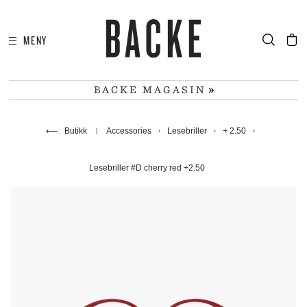
MENY
I
HA
BACKE MAGASIN
⟵
Butikk
Accessories
Lesebriller
+ 2.50
Lesebriller #D cherry red +2.50