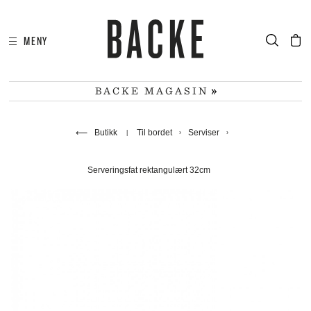
MENY
I
HA
BACKE MAGASIN
⟵
Butikk
Til bordet
Serviser
Serveringsfat rektangulært 32cm