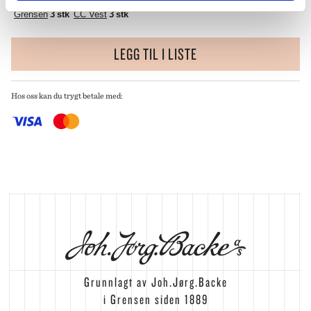
På lager i butikk:
Grensen
3 stk
CC Vest
3 stk
LEGG TIL I LISTE
Hos oss kan du trygt betale med:
Grunnlagt av Joh.Jørg.Backe
i Grensen siden 1889