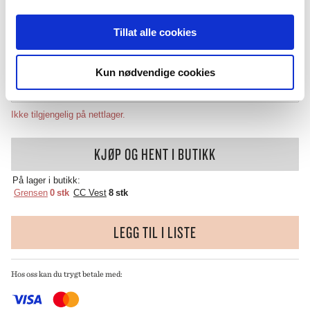
449
,-
ANTALL
Tillat alle cookies
( INKL. 25% MVA )
Kun nødvendige cookies
KJØP PÅ NETT
Ikke tilgjengelig på nettlager.
KJØP OG HENT I BUTIKK
På lager i butikk:
Grensen
0 stk
CC Vest
8 stk
LEGG TIL I LISTE
Hos oss kan du trygt betale med: