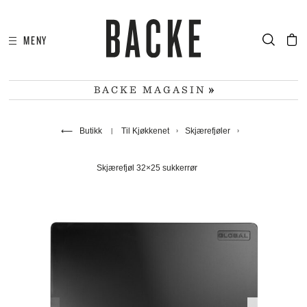
MENY
I
HA
BACKE MAGASIN
⟵
Butikk
Til Kjøkkenet
Skjærefjøler
Skjærefjøl 32×25 sukkerrør