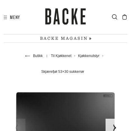
MENY
I
HA
BACKE MAGASIN
⟵
Butikk
Til Kjøkkenet
Kjøkkenutstyr
Skjærefjøl 53×30 sukkerrør