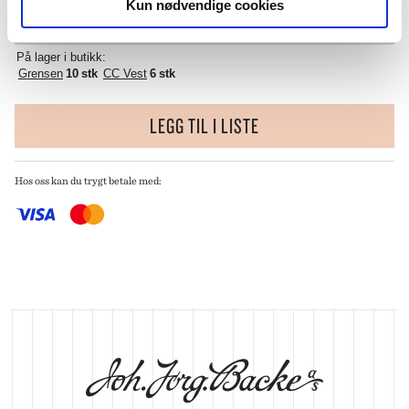
Kun nødvendige cookies
KJØP OG HENT I BUTIKK
På lager i butikk:
Grensen
10 stk
CC Vest
6 stk
LEGG TIL I LISTE
Hos oss kan du trygt betale med: