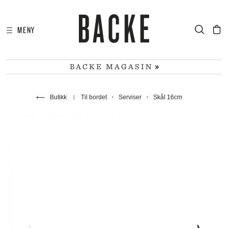
MENY
I
HA
BACKE MAGASIN
⟵
Butikk
Til bordet
Serviser
Skål 16cm