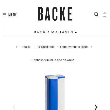
MENY
I
HA
BACKE MAGASIN
⟵
Butikk
Til Kjøkkenet
Oppbevaring kjøkken
Tinnboks slim blue and off-white