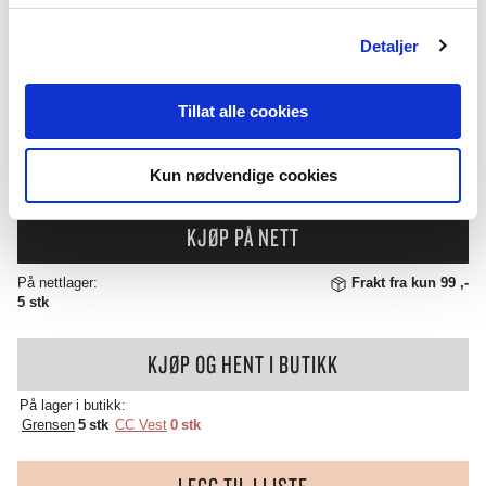
BRETT
ANTALL:
−
+
Detaljer
ROTTING
ANTALL
1.159
,-
Tillat alle cookies
( INKL. 25% MVA )
Kun nødvendige cookies
KJØP PÅ NETT
På nettlager:
Frakt fra kun 99 ,-
5 stk
KJØP OG HENT I BUTIKK
På lager i butikk:
Grensen
5 stk
CC Vest
0 stk