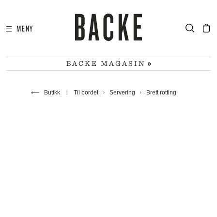
MENY
I
HA
BACKE MAGASIN
⟵
Butikk
Til bordet
Servering
Brett rotting