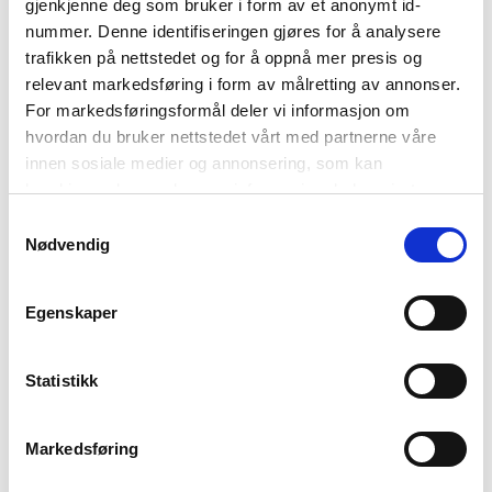
gjenkjenne deg som bruker i form av et anonymt id-
nummer. Denne identifiseringen gjøres for å analysere
trafikken på nettstedet og for å oppnå mer presis og
relevant markedsføring i form av målretting av annonser.
For markedsføringsformål deler vi informasjon om
BYTIMO
hvordan du bruker nettstedet vårt med partnerne våre
BYTIMO
innen sosiale medier og annonsering, som kan
kombinere den med annen informasjon du har gjort
Brett rotting
tilgjengelig for dem, eller som de har samlet inn gjennom
Samtykkevalg
din bruk av tjenestene deres. Les mer om hvilke
Nødvendig
Dette produktet er kun tilgjengelig med "KJØP OG
opplysninger vi samler og hva vi ber om samtykke til i
HENT I BUTIKK. Vi sender ikke.
vår
personvernerklæring
.
Egenskaper
Velger du likevel alternativet "KJØP PÅ NETT", vil
Statistikk
ordren automatisk bli kansellert.
Mål/
24 x 51 x H 12cm. med håndtak H 15cm
Markedsføring