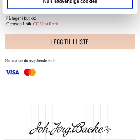
Kun nødvendige cookies
KJØP OG HENT I BUTIKK
På lager i butikk:
Grensen
1 stk
CC Vest
0 stk
LEGG TIL I LISTE
Hos oss kan du trygt betale med: