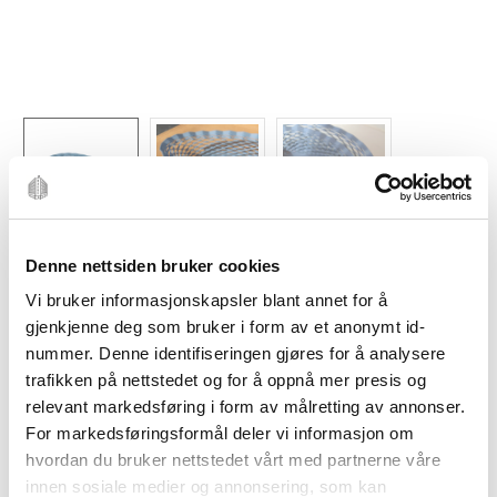
Denne nettsiden bruker cookies
Vi bruker informasjonskapsler blant annet for å
gjenkjenne deg som bruker i form av et anonymt id-
nummer. Denne identifiseringen gjøres for å analysere
ROGER ORFEVRE
trafikken på nettstedet og for å oppnå mer presis og
ROGER ORFEVRE
relevant markedsføring i form av målretting av annonser.
For markedsføringsformål deler vi informasjon om
Brødkurv 25x18cm blå
hvordan du bruker nettstedet vårt med partnerne våre
innen sosiale medier og annonsering, som kan