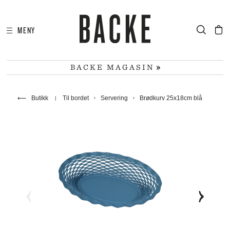
MENY
I
HA
BACKE MAGASIN
⟵
Butikk
Til bordet
Servering
Brødkurv 25x18cm blå