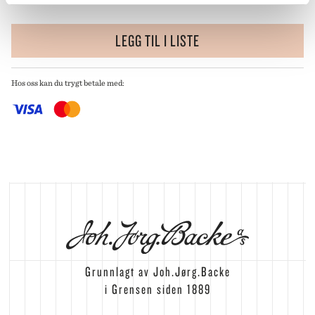
Grensen
1 stk
CC Vest
0 stk
LEGG TIL I LISTE
Hos oss kan du trygt betale med:
Grunnlagt av Joh.Jørg.Backe
i Grensen siden 1889