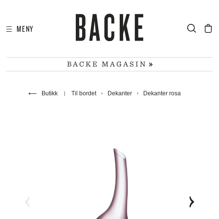
MENY
I
HA
BACKE MAGASIN
⟵
Butikk
Til bordet
Dekanter
Dekanter rosa