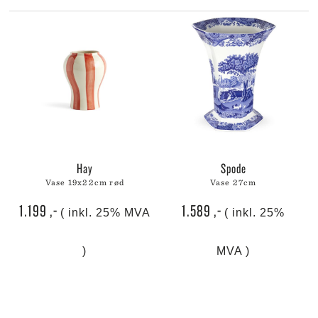
hay
spode
vase 19x22cm rød
vase 27cm
1.199
,-
1.589
,-
( inkl. 25% MVA
( inkl. 25%
)
MVA )