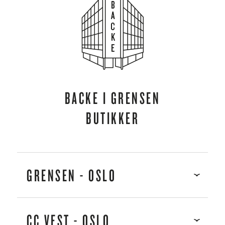
BACKE I GRENSEN
BUTIKKER
GRENSEN - OSLO
ADRESSE
AKERSGT. 45
CC VEST - OSLO
0158 OSLO