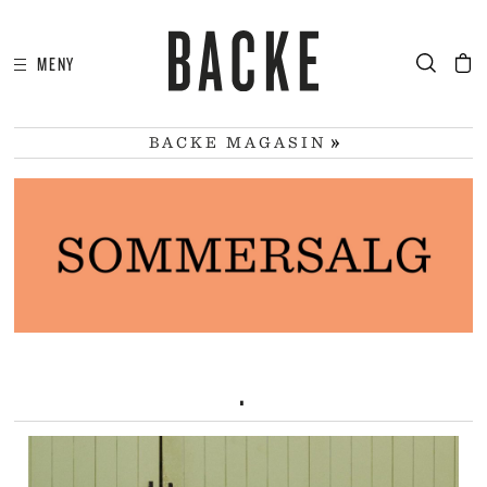
MENY
I
HA
BACKE MAGASIN
.