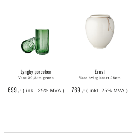
lyngby porcelæn
ernst
vase 20,5cm grønn
vase hvitglasert 28cm
699
,-
769
,-
( inkl. 25% MVA )
( inkl. 25% MVA )