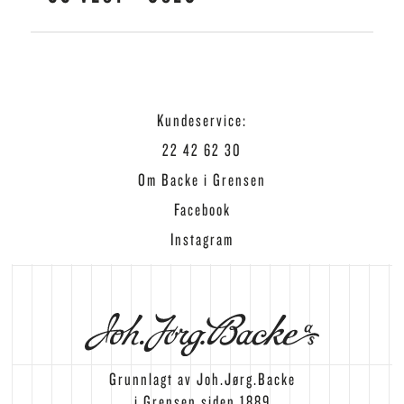
ÅPNINGSTIDER
MAN - FRE
10 - 18 .
00
ADRESSE
LØR
10 - 18 .
00
LILLEAKERVEIEN 16
0283 OSLO
E-POST
POST@BACKEIGRENSEN.NO
Kundeservice:
ÅPNINGSTIDER
22 42 62 30
MAN - FRE
10-21 .
00
Om Backe i Grensen
LØR
09-19 .
00
Facebook
Instagram
E-POST
CCVEST@BACKEIGRENSEN.NO
Grunnlagt av Joh.Jørg.Backe
i Grensen siden 1889