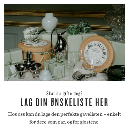
Skal du gifte deg?
LAG DIN ØNSKELISTE HER
Hos oss kan du lage den perfekte gavelisten – enkelt
for dere som par, og for gjestene.