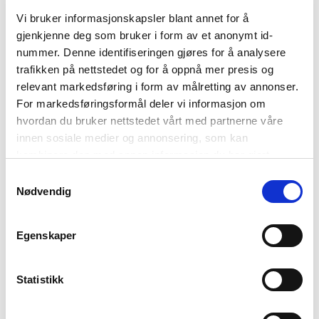
Vi bruker informasjonskapsler blant annet for å
gjenkjenne deg som bruker i form av et anonymt id-
nummer. Denne identifiseringen gjøres for å analysere
trafikken på nettstedet og for å oppnå mer presis og
relevant markedsføring i form av målretting av annonser.
For markedsføringsformål deler vi informasjon om
zalto
zalto
hvordan du bruker nettstedet vårt med partnerne våre
hvitvin
bordeaux
innen sosiale medier og annonsering, som kan
700
,-
740
,-
( inkl. 25% MVA )
( inkl. 25% MVA )
kombinere den med annen informasjon du har gjort
tilgjengelig for dem, eller som de har samlet inn gjennom
Samtykkevalg
din bruk av tjenestene deres. Les mer om hvilke
Nødvendig
opplysninger vi samler og hva vi ber om samtykke til i
vår
personvernerklæring
.
Egenskaper
FLERE VINGLASS
Statistikk