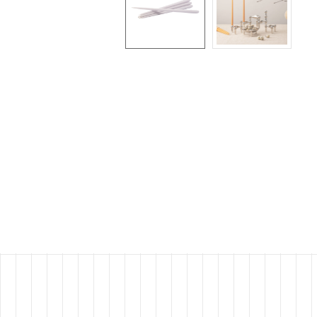
LE
LE
LI
LI
LI
LY