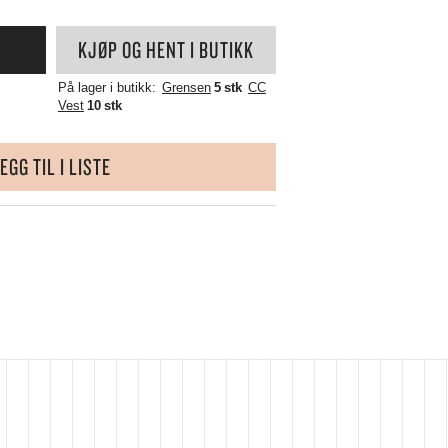
WÜSTHOF
YAXELL
KJØP OG HENT I BUTIKK
ZALTO
ZASSENHAUS
På lager i butikk:
Grensen
5 stk
CC
ZONE DENMARK
Vest
10 stk
EGG TIL I LISTE