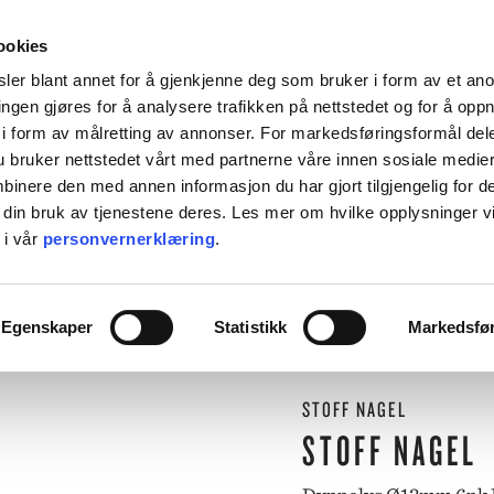
HENT KOSTNADSFRITT I ALLE VÅRE BUTIKKER, ELLER SENDT HJEM FOR 99KR.
ookies
ler blant annet for å gjenkjenne deg som bruker i form av et an
ngen gjøres for å analysere trafikken på nettstedet og for å opp
i form av målretting av annonser. For markedsføringsformål dele
 bruker nettstedet vårt med partnerne våre innen sosiale medie
L BORDET
TIL KJØKKENET
INTERIØR
ACCESSORIES
TILBU
inere den med annen informasjon du har gjort tilgjengelig for d
 din bruk av tjenestene deres. Les mer om hvilke opplysninger v
BACKE MAGASIN
 i vår
personvernerklæring
.
ASER
M-R
⟵
Butikk
Til bordet
Lys og servietter
Dyppelys Ø13mm 6pk Lavender
LEVERING
MARIMEKKO
Egenskaper
Statistikk
Markedsfø
NST
MATEUS
SEI
NEDRE FOSS
RM LIVING
NORTHERN
STOFF NAGEL
GGJO
NOVOFORM
GRYTER & PANNER
DUFTLYS
IZIPIZI
SERVISER
STOFF NAGEL
ISK FORLAG
OLSSON & JENSEN
NKY OUMA
P.F. CANDLE
VINGLASS