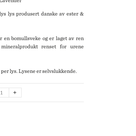
Lavender
SKULTUNA
BAR & VINUTSTYR
BESTIKK
SOLBERG SPINDERI
lys lys produsert danske av ester &
SPEGELS
SPODE
ET
SPREKENHUS
SPRING COPENHAGEN
 en bomullsveke og er laget av ren
STAUB
 mineralprodukt renset for urene
STELTON
STILLEBEN
STOFF NAGEL
 per lys. Lysene er selvslukkende.
SVERRE SÆTRE
SWAROVSKI
SWELL
ELYS
+
TEKLA
MM
VERDEN
VINDING
VOLUSPA
ENDER
WATERFORD
LL
WEDGWOOD