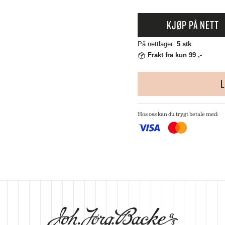
 CREUSET
HMANN GLASS
KJØP PÅ NETT
ND DNA
NGE PARTICULIER
På nettlager:
5 stk
ZE MOUTON COLLECTION
Frakt fra kun 99 ,-
NGBY PORCELÆN
L
Hos oss kan du trygt betale med: