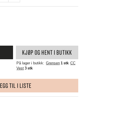
WÜSTHOF
YAXELL
LL
ZALTO
ZASSENHAUS
ZONE DENMARK
KJØP OG HENT I BUTIKK
På lager i butikk:
Grensen
1 stk
CC
Vest
3 stk
EGG TIL I LISTE