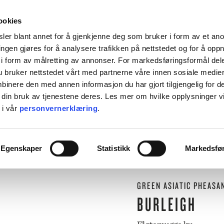
HENT KOSTNADSFRITT I ALLE VÅRE BUTIKKER, ELLER SENDT HJEM FOR 99KR.
ookies
ler blant annet for å gjenkjenne deg som bruker i form av et an
ngen gjøres for å analysere trafikken på nettstedet og for å opp
i form av målretting av annonser. For markedsføringsformål dele
 bruker nettstedet vårt med partnerne våre innen sosiale medie
L BORDET
TIL KJØKKENET
INTERIØR
ACCESSORIES
TILBU
inere den med annen informasjon du har gjort tilgjengelig for d
 din bruk av tjenestene deres. Les mer om hvilke opplysninger v
BACKE MAGASIN
 i vår
personvernerklæring
.
ASER
M-R
⟵
Butikk
Til bordet
Serviser
Fløtemugge ku
LEVERING
MARIMEKKO
Egenskaper
Statistikk
Markedsfø
NST
MATEUS
SEI
NEDRE FOSS
RM LIVING
NORTHERN
GREEN ASIATIC PHEASA
GGJO
NOVOFORM
GRYTER & PANNER
DUFTLYS
IZIPIZI
SERVISER
BURLEIGH
ISK FORLAG
OLSSON & JENSEN
NKY OUMA
P.F. CANDLE
VINGLASS