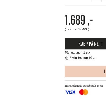
 CREUSET
KU
HMANN GLASS
ANTA
1.689
,-
ND DNA
NGE PARTICULIER
ZE MOUTON COLLECTION
( INKL. 25% MVA )
NGBY PORCELÆN
KJØP PÅ NETT
På nettlager:
1 stk
Frakt fra kun 99 ,-
L
Hos oss kan du trygt betale med: