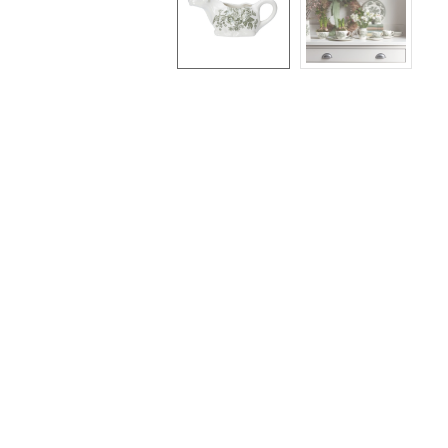
LE
LE
LI
LI
LI
LY