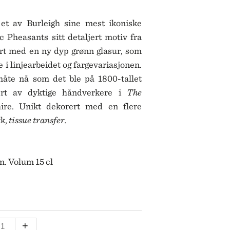
SKULTUNA
BAR & VINUTSTYR
BESTIKK
SOLBERG SPINDERI
 et av Burleigh sine mest ikoniske
SPEGELS
 Pheasants sitt detaljert motiv fra
SPODE
ET
ert med en ny dyp grønn glasur, som
SPREKENHUS
SPRING COPENHAGEN
 i linjearbeidet og fargevariasjonen.
STAUB
te nå som det ble på 1800-tallet
STELTON
sert av dyktige håndverkere i
The
STILLEBEN
ire. Unikt dekorert med en flere
STOFF NAGEL
k,
tissue transfer.
SVERRE SÆTRE
SWAROVSKI
SWELL
m. Volum 15 cl
TEKLA
VERDEN
VINDING
VOLUSPA
WATERFORD
WEDGWOOD
TEMUGGE
+