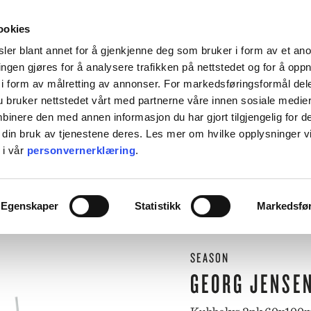
HENT KOSTNADSFRITT I ALLE VÅRE BUTIKKER, ELLER SENDT HJEM FOR 99KR.
ookies
ler blant annet for å gjenkjenne deg som bruker i form av et an
ngen gjøres for å analysere trafikken på nettstedet og for å opp
i form av målretting av annonser. For markedsføringsformål dele
 bruker nettstedet vårt med partnerne våre innen sosiale medie
L BORDET
TIL KJØKKENET
INTERIØR
ACCESSORIES
TILBU
inere den med annen informasjon du har gjort tilgjengelig for d
 din bruk av tjenestene deres. Les mer om hvilke opplysninger v
BACKE MAGASIN
 i vår
personvernerklæring
.
ASER
M-R
⟵
Butikk
Interiør
Lysestaker og lykter
Kubbelys 2pk 60x100mm hvit
LEVERING
MARIMEKKO
Egenskaper
Statistikk
Markedsfø
NST
MATEUS
SEI
NEDRE FOSS
RM LIVING
NORTHERN
SEASON
GGJO
NOVOFORM
GRYTER & PANNER
DUFTLYS
IZIPIZI
SERVISER
GEORG JENSE
ISK FORLAG
OLSSON & JENSEN
NKY OUMA
P.F. CANDLE
VINGLASS