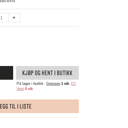
mm hvit
SKULTUNA
BAR & VINUTSTYR
BESTIKK
SOLBERG SPINDERI
SPEGELS
ELYS
+
SPODE
ET
SPREKENHUS
00MM
SPRING COPENHAGEN
STAUB
STELTON
LL
STILLEBEN
STOFF NAGEL
SVERRE SÆTRE
KJØP OG HENT I BUTIKK
SWAROVSKI
SWELL
På lager i butikk:
Grensen
1 stk
CC
Vest
0 stk
TEKLA
VERDEN
VINDING
EGG TIL I LISTE
VOLUSPA
WATERFORD
WEDGWOOD