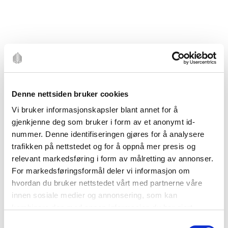
Denne nettsiden bruker cookies
Vi bruker informasjonskapsler blant annet for å
gjenkjenne deg som bruker i form av et anonymt id-
nummer. Denne identifiseringen gjøres for å analysere
trafikken på nettstedet og for å oppnå mer presis og
relevant markedsføring i form av målretting av annonser.
For markedsføringsformål deler vi informasjon om
SANSSOUCI HVIT
hvordan du bruker nettstedet vårt med partnerne våre
ROSENTHAL
innen sosiale medier og annonsering, som kan
kombinere den med annen informasjon du har gjort
tilgjengelig for dem, eller som de har samlet inn gjennom
Dessertskål 15cm
Samtykkevalg