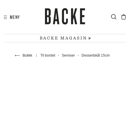
MENY
I
HA
BACKE MAGASIN
⟵
Butikk
Til bordet
Serviser
Dessertskål 15cm