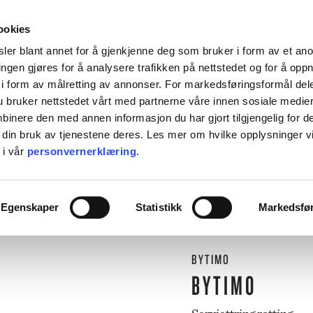
HENT KOSTNADSFRITT I ALLE VÅRE BUTIKKER, ELLER SENDT HJEM FOR 99KR.
ookies
ler blant annet for å gjenkjenne deg som bruker i form av et an
ngen gjøres for å analysere trafikken på nettstedet og for å opp
i form av målretting av annonser. For markedsføringsformål dele
 bruker nettstedet vårt med partnerne våre innen sosiale medie
L BORDET
TIL KJØKKENET
INTERIØR
ACCESSORIES
TILBU
inere den med annen informasjon du har gjort tilgjengelig for d
 din bruk av tjenestene deres. Les mer om hvilke opplysninger v
BACKE MAGASIN
 i vår
personvernerklæring
.
ASER
M-R
⟵
Butikk
Til bordet
Lys og servietter
Serviettring rotting
LEVERING
MARIMEKKO
Egenskaper
Statistikk
Markedsfø
NST
MATEUS
SEI
NEDRE FOSS
RM LIVING
NORTHERN
BYTIMO
GGJO
NOVOFORM
GRYTER & PANNER
DUFTLYS
IZIPIZI
SERVISER
BYTIMO
ISK FORLAG
OLSSON & JENSEN
NKY OUMA
P.F. CANDLE
VINGLASS