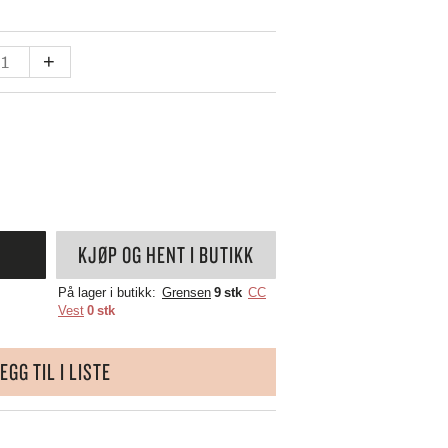
SKULTUNA
BAR & VINUTSTYR
BESTIKK
SOLBERG SPINDERI
SPEGELS
IETTRING
+
SPODE
ING
ET
SPREKENHUS
LL
SPRING COPENHAGEN
STAUB
STELTON
STILLEBEN
STOFF NAGEL
SVERRE SÆTRE
KJØP OG HENT I BUTIKK
SWAROVSKI
SWELL
På lager i butikk:
Grensen
9 stk
CC
Vest
0 stk
TEKLA
VERDEN
VINDING
EGG TIL I LISTE
VOLUSPA
WATERFORD
WEDGWOOD