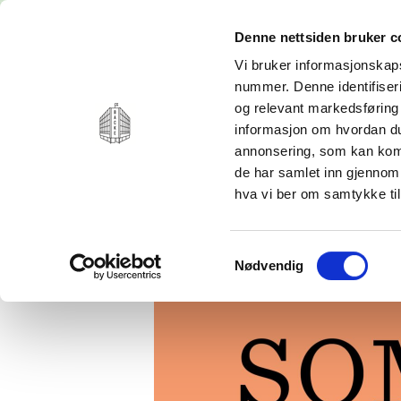
Denne nettsiden bruker c
Vi bruker informasjonskaps
nummer. Denne identifiseri
og relevant markedsføring 
informasjon om hvordan du
NYHETER
MERKER
PRODUKTER
TI
annonsering, som kan komb
de har samlet inn gjennom
hva vi ber om samtykke til
V
A-D
E-L
ALLE PRODUKTER
BARSERIER
BAKEUTSTYR
BELYSNING
DRIKKEFLASKER &
ACCESSORIES
BESTIKK
BAR OG VINUTSTYR
BLOMSTERPOTTER
TERMOKOPPER
AFRICAN OILS
&K
Samtykkevalg
INTERIØR
DRIKKEGLASS
BØKER
DUFTLYS
LESEBRILLER
Nødvendig
AJOUR
ER
TIL BARN
KARAFLER OG
GRYTER OG
FIGURER
+ 1.00
ANOVI
ES
TIL BADET
KANNER
PANNER
LYSESTAKER OG
+ 1.50
ARABIA FINLAND
FE
TIL BORDET
KRUS
ILDFAST
LYKTER
+ 2.00
ARCHIVIST GALLERY
FI
TIL KJØKKENET
SERVISER
KAFFE- OG
OPPBEVARING
+ 2.50
BACKE 1889
FR
TIL SOVEROMMET
TEKSTILER
TEUTSTYR
TEKSTILER
+ 3.00
BACKE I GRENSEN
FU
VINGLASS
KJØKKENUTSTYR
TIL BADET
SOLBRILLER