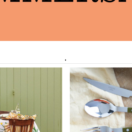
ORG JENSEN
PARAVICINI
SWELL
KNIVSERIER
ORG JENSEN DAMASK
PÄRLANS KONFEKTYR
EN
PEUGEOT
OBAL
PICK A POPPY
SWELL
TIL BAD
IDELLI
PLESNER PATTERNS
Y
PORTMEIRION
LYSESTAKER
IN STUDIO
PULLMAN PUBLISHING
IT
PULLTEX
.
NRY DEAN
RIEDEL
YMAT
RIFLE PAPER CO.
LMEGAARD
ROGER ORFEVRE
MDAKIN
RÖRSTRAND
TTALA
ROSENTHAL
PIZI
RÖSLE
RS CÉRAMISTES
ROYAL COPENHAGEN
STA BODA
A BRUKET
KRIDS BY BÜLOW
NGKILDE OG SØN