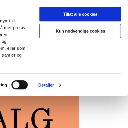
22 42 62 30
Søk
Min konto
Hjelp
Handlekurven:
0
REGISTRER
LOGG INN
Tillat alle cookies
kundeservice@backeigrensen.no
Søk
I
onymt id-
HANDLEKURVEN
etter
nå mer presis
Kun nødvendige cookies
Butikker & åpningstider
r vi
merke:
r og
Fraktinformasjon
Du har ingen
D
BRYLLUP
BLI MEDLEM I BACKE+
em, eller som
Registrer Retur
produkter i
i samler og
Kjøps- og leveringsvilkår
handlekurven.
S-0
Personvernerklæring
SABRE PARIS
Cookies
ring
Detaljer
SAMUEL GROVES
SERAX
SHIZU
SIPP SUGERØR
SKAGERAK
BORDALLO PINHEIRO
SKAUGUM