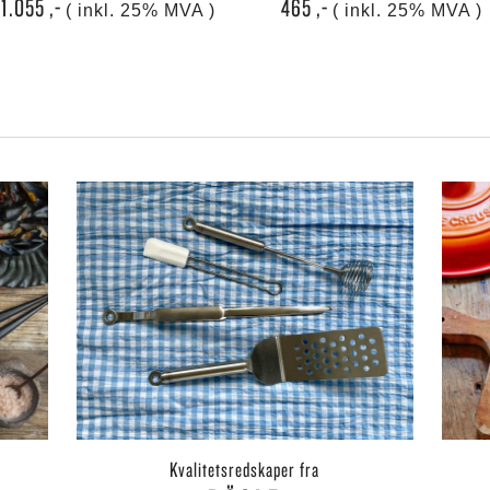
1.055
,-
465
,-
( inkl. 25% MVA )
( inkl. 25% MVA )
kvalitetsredskaper fra