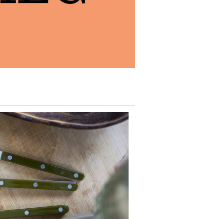
SKULTUNA
BAR & VINUTSTYR
BESTIKK
SOLBERG SPINDERI
SPEGELS
SPODE
ET
SPREKENHUS
SPRING COPENHAGEN
STAUB
STELTON
STILLEBEN
STOFF NAGEL
SVERRE SÆTRE
SWAROVSKI
SWELL
TEKLA
VERDEN
VINDING
VOLUSPA
WATERFORD
WEDGWOOD