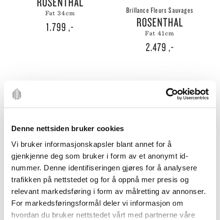
ROSENTHAL
Brillance Fleurs Sauvages
fat 34cm
ROSENTHAL
1.799
,-
fat 41cm
2.479
,-
Denne nettsiden bruker cookies
UTSOLGT
UTSOLGT
Vi bruker informasjonskapsler blant annet for å
gjenkjenne deg som bruker i form av et anonymt id-
Brillance Fleurs Sauvages
Brillance Fleurs Sauvages
nummer. Denne identifiseringen gjøres for å analysere
ROSENTHAL
ROSENTHAL
trafikken på nettstedet og for å oppnå mer presis og
fløtemugge 3
kaffekopp høy
relevant markedsføring i form av målretting av annonser.
619
,-
329
,-
For markedsføringsformål deler vi informasjon om
hvordan du bruker nettstedet vårt med partnerne våre