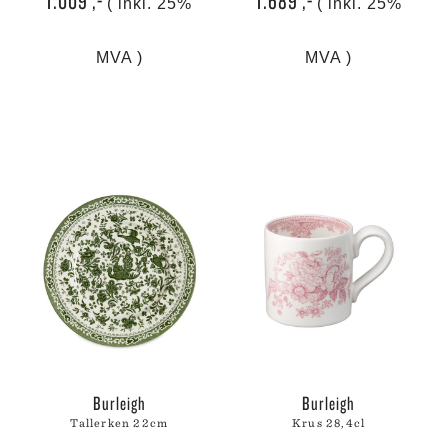
1.009
,-
1.689
,-
( inkl. 25%
( inkl. 25%
MVA )
MVA )
burleigh
burleigh
tallerken 22cm
krus 28,4cl