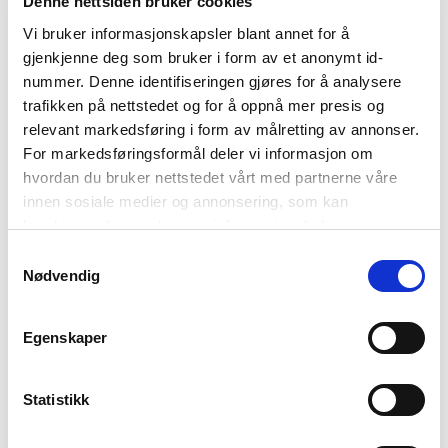
Denne nettsiden bruker cookies
Vi bruker informasjonskapsler blant annet for å
gjenkjenne deg som bruker i form av et anonymt id-
nummer. Denne identifiseringen gjøres for å analysere
trafikken på nettstedet og for å oppnå mer presis og
relevant markedsføring i form av målretting av annonser.
For markedsføringsformål deler vi informasjon om
hvordan du bruker nettstedet vårt med partnerne våre
innen sosiale medier og annonsering, som kan
kombinere den med annen informasjon du har gjort
tilgjengelig for dem, eller som de har samlet inn gjennom
Samtykkevalg
din bruk av tjenestene deres. Les mer om hvilke
Nødvendig
opplysninger vi samler og hva vi ber om samtykke til i
vår
personvernerklæring
.
Egenskaper
Statistikk