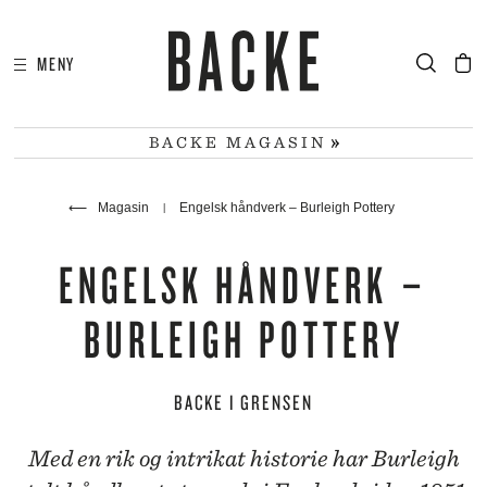
MENY
I
HA
BACKE MAGASIN
⟵
Magasin
Engelsk håndverk – Burleigh Pottery
ENGELSK HÅNDVERK –
BURLEIGH POTTERY
BACKE I GRENSEN
Med en rik og intrikat historie har Burleigh