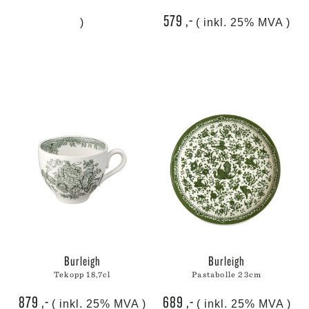
579
,-
)
( inkl. 25% MVA )
burleigh
burleigh
tekopp 18,7cl
pastabolle 23cm
879
,-
689
,-
( inkl. 25% MVA )
( inkl. 25% MVA )